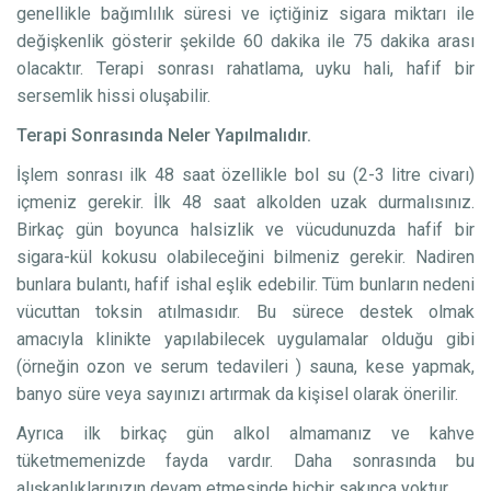
genellikle bağımlılık süresi ve içtiğiniz sigara miktarı ile
değişkenlik gösterir şekilde 60 dakika ile 75 dakika arası
olacaktır. Terapi sonrası rahatlama, uyku hali, hafif bir
sersemlik hissi oluşabilir.
Terapi Sonrasında Neler Yapılmalıdır.
İşlem sonrası ilk 48 saat özellikle bol su (2-3 litre civarı)
içmeniz gerekir. İlk 48 saat alkolden uzak durmalısınız.
Birkaç gün boyunca halsizlik ve vücudunuzda hafif bir
sigara-kül kokusu olabileceğini bilmeniz gerekir. Nadiren
bunlara bulantı, hafif ishal eşlik edebilir. Tüm bunların nedeni
vücuttan toksin atılmasıdır. Bu sürece destek olmak
amacıyla klinikte yapılabilecek uygulamalar olduğu gibi
(örneğin ozon ve serum tedavileri ) sauna, kese yapmak,
banyo süre veya sayınızı artırmak da kişisel olarak önerilir.
Ayrıca ilk birkaç gün alkol almamanız ve kahve
tüketmemenizde fayda vardır. Daha sonrasında bu
alışkanlıklarınızın devam etmesinde hiçbir sakınca yoktur.